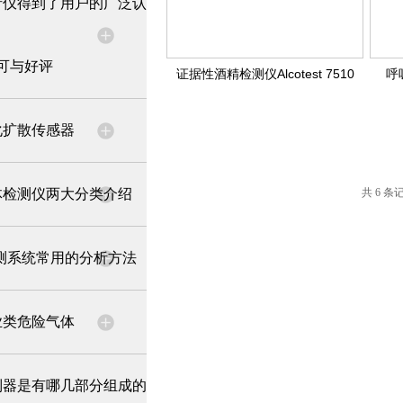
析仪得到了用户的广泛认
可与好评
证据性酒精检测仪Alcotest 7510
呼吸
化扩散传感器
体检测仪两大分类介绍
共 6 条
监测系统常用的分析方法
业类危险气体
制器是有哪几部分组成的