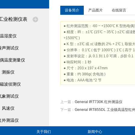
设备简介
产品图片
在线留言
工业检测仪表
● 红外测温范围：-60 ~ +1500℃ K 型热电偶
● 精度：IR： ±1℃ (15℃ ~ 35℃ ) ±2℃ 或读数的
温湿度仪
+1500℃ )
● K 型：±3℃ 或 ±( 读数的 2% + 2℃ ), 取较
噪声测试仪
● 分辨率： 0.1℃ ( 低于 1000℃ ) 1℃ ( 高于 1
● 发射率设定：从 0.1 到 1.0 可调，步阶 0.1
偶温度测量仪
● 响应时间：1 秒
● 尺寸：203 x 197 x 47mm
测振仪
● 重量：约 386g( 含电池 )
● 电池：AAA 电池 *2 节
磁波侦测仪
气象测试仪
上一篇：
General IRT730K 红外测温仪
风速仪
下一篇：
General IRT855DL 工业级高温型
红外测温仪
关于我们
新闻中心