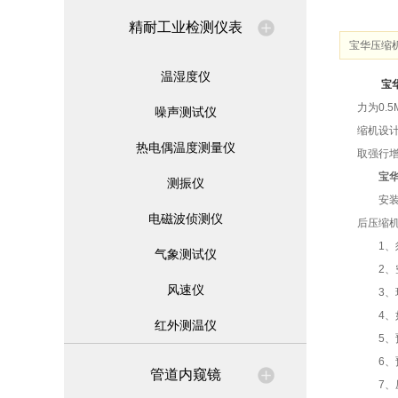
精耐工业检测仪表
宝华压缩
温湿度仪
宝
力为0
噪声测试仪
缩机设
热电偶温度测量仪
取强行
宝
测振仪
安装场
电磁波侦测仪
后压缩
1、须
气象测试仪
2、空
风速仪
3、环
4、如
红外测温仪
5、预
6、预
管道内窥镜
7、压