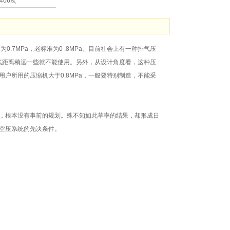
406次
7MPa，老标准为0 .8MPa。目前社会上有一种排气压
输气距离稍远一些就不能使用。另外，从设计角度看，这种压
户所用的压缩机大于0.8MPa，一般要特别制造，不能采
，根本没有事前的规划。殊不知如此草率的结果，却形成日
空压系统的先决条件。