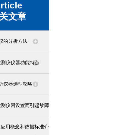
rticle
关文章
仪的分析方法
检测仪仪器功能特点
析仪器选型攻略
检测仪因设置而引起故障
SIL应用概念和依据标准介