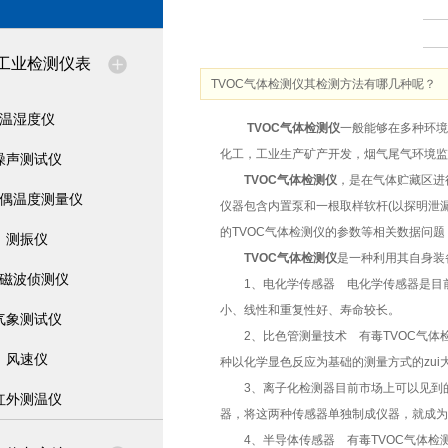
工业检测仪表
TVOC气体检测仪其检测方法有哪几种呢？
温湿度仪
TVOC气体检测仪
一般能够在多种环境
化工，工业生产矿产开发，烟气尾气环境监
噪声测试仪
TVOC气体检测仪
，是在气体贮藏区进
偶温度测量仪
仪器包含内置泵和一根取样软杆(以探明泄
的TVOC气体检测仪的参数等相关数据问
测振仪
TVOC气体检测仪
是一种利用其自身装
磁波侦测仪
1、电化学传感器 电化学传感器是目前应
小、线性和重复性好、寿命较长。
气象测试仪
2、比色管测量技术 有毒TVOC气体
风速仪
种以化学显色反应为基础的测量方式的zu
3、离子化检测器目前市场上可以见到的
红外测温仪
器，将这两种传感器单独制成仪器，就成为
4、半导体传感器 有毒TVOC气体检