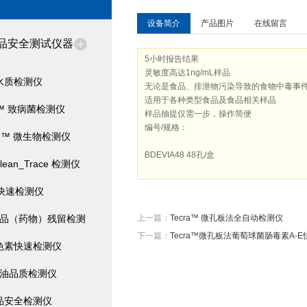
设备简介
产品图片
在线留言
品安全测试仪器
5小时报告结果
灵敏度高达1ng/mL样品
水质检测仪
无论是食品、排泄物污染导致的食物中毒事
适用于各种类型食品及食品相关样品
ra™ 致病菌检测仪
样品抽提仅需一步，操作简便
编号/规格：
film™ 微生物检测仪
BDEVIA48 48孔/盒
Clean_Trace 检测仪
*快速检测仪
水产品（药物）残留检测
上一篇：
Tecra™ 微孔板法全自动检测仪
下一篇：
Tecra™微孔板法葡萄球菌肠毒素A-
色素快速检测仪
油品质检测仪
品安全检测仪