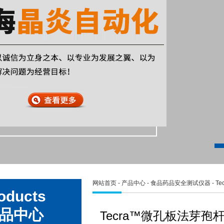
网站首页
-
产品中心
-
食品药品安全测试仪器
-
T
oducts
品中心
Tecra™微孔板法芽