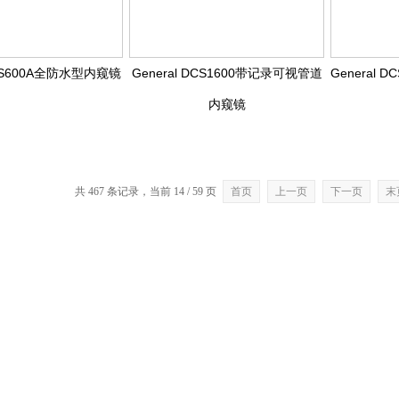
DCS600A全防水型内窥镜
General DCS1600带记录可视管道
General D
内窥镜
共 467 条记录，当前 14 / 59 页
首页
上一页
下一页
末